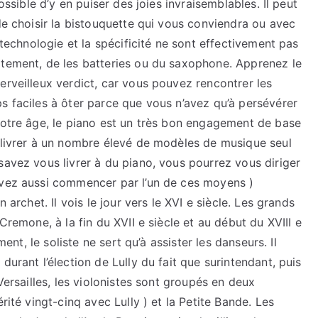
ossible d’y en puiser des joies invraisemblables. Il peut
enregistrement
 de choisir la bistouquette qui vous conviendra ou avec
île
 technologie et la spécificité ne sont effectivement pas
de
atement, de les batteries ou du saxophone. Apprenez le
France
erveilleux verdict, car vous pouvez rencontrer les
s faciles à ôter parce que vous n’avez qu’à persévérer
 votre âge, le piano est un très bon engagement de base
s livrer à un nombre élevé de modèles de musique seul
savez vous livrer à du piano, vous pourrez vous diriger
uvez aussi commencer par l’un de ces moyens )
 archet. Il vois le jour vers le XVI e siècle. Les grands
Cremone, à la fin du XVII e siècle et au début du XVIII e
ment, le soliste ne sert qu’à assister les danseurs. Il
durant l’élection de Lully du fait que surintendant, puis
Versailles, les violonistes sont groupés en deux
rité vingt-cinq avec Lully ) et la Petite Bande. Les