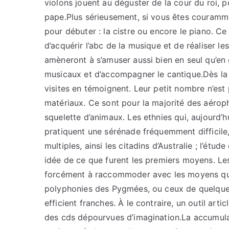
violons jouent au déguster de la cour du roi, pou
pape.Plus sérieusement, si vous êtes couram
pour débuter : la cistre ou encore le piano. C
d’acquérir l’abc de la musique et de réaliser l
amèneront à s’amuser aussi bien en seul qu’en
musicaux et d’accompagner le cantique.Dès la 
visites en témoignent. Leur petit nombre n’est p
matériaux. Ce sont pour la majorité des aérop
squelette d’animaux. Les ethnies qui, aujourd’h
pratiquent une sérénade fréquemment difficile,
multiples, ainsi les citadins d’Australie ; l’étu
idée de ce que furent les premiers moyens. L
forcément à raccommoder avec les moyens qui l
polyphonies des Pygmées, ou ceux de quelques 
efficient franches. À le contraire, un outil ar
des cds dépourvues d’imagination.La accumulat