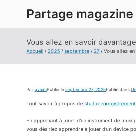
Aller
Partage magazine
au
contenu
Vous allez en savoir davantage
Accueil
2025
septembre
27
Vous allez en
Par
qvixm
Publié le
septembre 27, 2025
Publié dans
Un
Tout savoir à propos de
studio enregistrement
En apprenant à jouer d’un instrument de musiqu
vous désiriez apprendre à jouer d’un device po