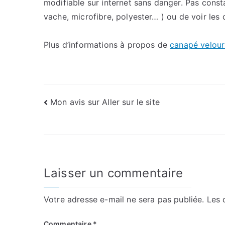
modifiable sur internet sans danger. Pas consta
vache, microfibre, polyester… ) ou de voir les co
Plus d’informations à propos de
canapé velour
Navigation
Mon avis sur Aller sur le site
de
l’article
Laisser un commentaire
Votre adresse e-mail ne sera pas publiée.
Les 
Commentaire
*