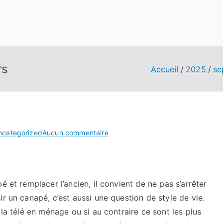
rs
Accueil
2025
se
sur
ncategorized
Aucun commentaire
Mes
conseils
sur
canapé
é et remplacer l’ancien, il convient de ne pas s’arrêter
velours
r un canapé, c’est aussi une question de style de vie.
 la télé en ménage ou si au contraire ce sont les plus