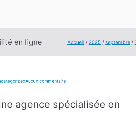
lité en ligne
Accueil
2025
septembre
sur
ncategorized
Aucun commentaire
L’agence
qui
 une agence spécialisée en
booste
votre
visibilité
en
ligne