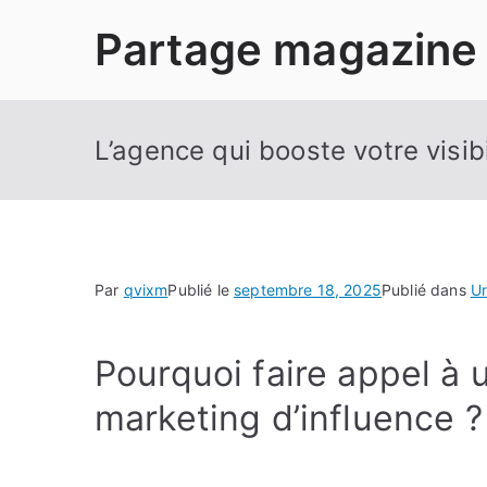
Aller
Partage magazine
au
contenu
L’agence qui booste votre visibi
Par
qvixm
Publié le
septembre 18, 2025
Publié dans
U
Pourquoi faire appel à
marketing d’influence ?