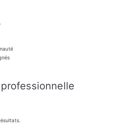
.
unauté
ignés
 professionnelle
ésultats.