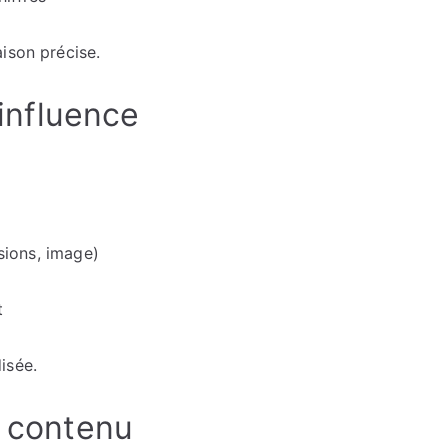
ison précise.
’influence
rsions, image)
t
isée.
e contenu