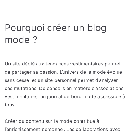
Blog
mode
et
Pourquoi créer un blog
photographie
:
mode ?
Comment
créer
un
univers
Un site dédié aux tendances vestimentaires permet
visuel
de partager sa passion. L’univers de la mode évolue
cohérent
sans cesse, et un site personnel permet d’analyser
et
ces mutations. De conseils en matière d’associations
esthétique
vestimentaires, un journal de bord mode accessible à
?
tous.
Créer du contenu sur la mode contribue à
l’enrichissement personnel. Les collaborations avec