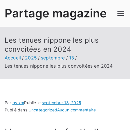
Aller
Partage magazine
au
contenu
Les tenues nippone les plus
convoitées en 2024
Accueil
2025
septembre
13
Les tenues nippone les plus convoitées en 2024
Par
qvixm
Publié le
septembre 13, 2025
sur
Publié dans
Uncategorized
Aucun commentaire
Les
tenues