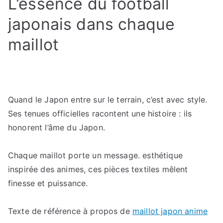
L’essence du football
nippone
les
japonais dans chaque
plus
maillot
convoitées
en
2024
Quand le Japon entre sur le terrain, c’est avec style.
Ses tenues officielles racontent une histoire : ils
honorent l’âme du Japon.
Chaque maillot porte un message. esthétique
inspirée des animes, ces pièces textiles mêlent
finesse et puissance.
Texte de référence à propos de
maillot japon anime