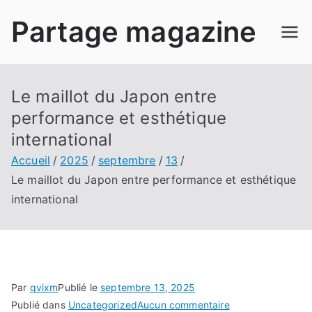
Aller
Partage magazine
au
contenu
Le maillot du Japon entre
performance et esthétique
international
Accueil
2025
septembre
13
Le maillot du Japon entre performance et esthétique
international
Par
qvixm
Publié le
septembre 13, 2025
sur
Publié dans
Uncategorized
Aucun commentaire