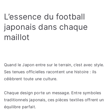
Le
maillot
L’essence du football
du
Japon
japonais dans chaque
entre
maillot
performance
et
esthétique
international
Quand le Japon entre sur le terrain, c’est avec style.
Ses tenues officielles racontent une histoire : ils
célèbrent toute une culture.
Chaque design porte un message. Entre symboles
traditionnels japonais, ces pièces textiles offrent un
équilibre parfait.