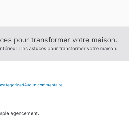
tuces pour transformer votre maison.
ntérieur : les astuces pour transformer votre maison.
sur
ncategorized
Aucun commentaire
Décoration
d’intérieur
:
simple agencement.
les
astuces
pour