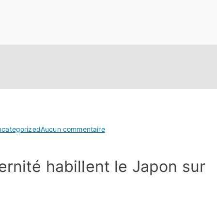
sur
ncategorized
Aucun commentaire
Brouillon
auto
rnité habillent le Japon sur