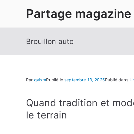
Aller
Partage magazine
au
contenu
Brouillon auto
Par
qvixm
Publié le
septembre 13, 2025
Publié dans
U
Quand tradition et mode
le terrain