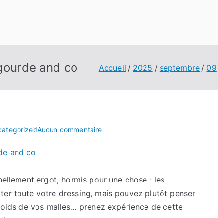
 gourde and co
Accueil
2025
septembre
09
sur
categorized
Aucun commentaire
Des
rde and co
informations
sur
bouteille
nnellement ergot, hormis pour une chose : les
gourde
ter toute votre dressing, mais pouvez plutôt penser
and
 poids de vos malles… prenez expérience de cette
co