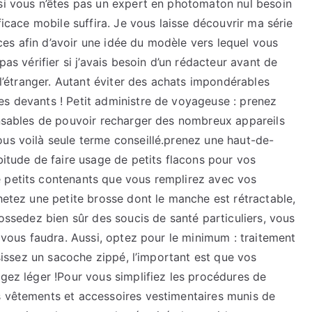
 si vous n’êtes pas un expert en photomaton nul besoin
ficace mobile suffira. Je vous laisse découvrir ma série
es afin d’avoir une idée du modèle vers lequel vous
pas vérifier si j’avais besoin d’un rédacteur avant de
à l’étranger. Autant éviter des achats impondérables
es devants ! Petit administre de voyageuse : prenez
pensables de pouvoir recharger des nombreux appareils
ous voilà seule terme conseillé.prenez une haut-de-
bitude de faire usage de petits flacons pour vos
 petits contenants que vous remplirez avec vos
chetez une petite brosse dont le manche est rétractable,
possedez bien sûr des soucis de santé particuliers, vous
l vous faudra. Aussi, optez pour le minimum : traitement
oisissez un sacoche zippé, l’important est que vos
agez léger !Pour vous simplifiez les procédures de
s vêtements et accessoires vestimentaires munis de