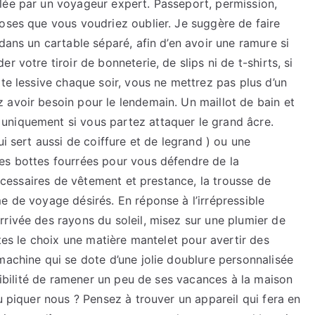
lée par un voyageur expert. Passeport, permission,
oses que vous voudriez oublier. Je suggère de faire
dans un cartable séparé, afin d’en avoir une ramure si
 votre tiroir de bonneterie, de slips ni de t-shirts, si
ite lessive chaque soir, vous ne mettrez pas plus d’un
 avoir besoin pour le lendemain. Un maillot de bain et
uniquement si vous partez attaquer le grand âcre.
ui sert aussi de coiffure et de legrand ) ou une
es bottes fourrées pour vous défendre de la
 nécessaires de vêtement et prestance, la trousse de
e de voyage désirés. En réponse à l’irrépressible
rivée des rayons du soleil, misez sur une plumier de
ites le choix une matière mantelet pour avertir des
machine qui se dote d’une jolie doublure personnalisée
ssibilité de ramener un peu de ses vacances à la maison
u piquer nous ? Pensez à trouver un appareil qui fera en