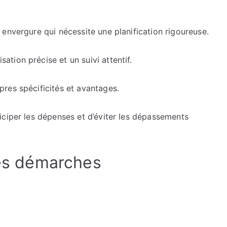
que
vous
envergure qui nécessite une planification rigoureuse.
devez
savoir
tion précise et un suivi attentif.
avant
de
signer
res spécificités et avantages.
un
contrat
iciper les dépenses et d’éviter les dépassements
de
construction
les démarches