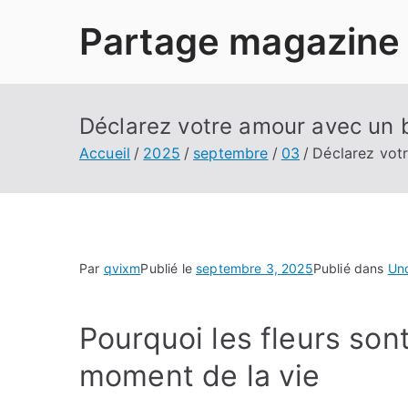
Aller
Partage magazine
au
contenu
Déclarez votre amour avec un 
Accueil
2025
septembre
03
Déclarez vot
Par
qvixm
Publié le
septembre 3, 2025
Publié dans
Un
Pourquoi les fleurs son
moment de la vie