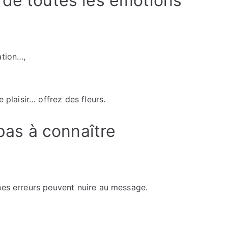
 de toutes les émotions
ation…,
e plaisir… offrez des fleurs.
-pas à connaître
nes erreurs peuvent nuire au message.