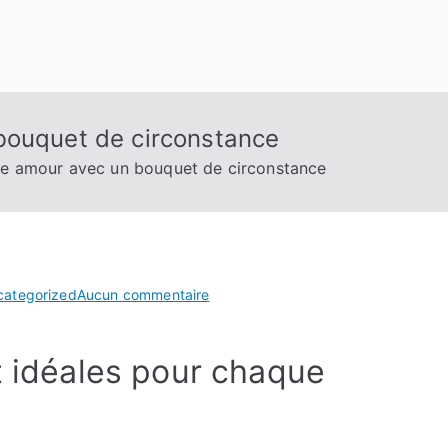
bouquet de circonstance
re amour avec un bouquet de circonstance
sur
categorized
Aucun commentaire
Déclarez
votre
t idéales pour chaque
amour
avec
un
bouquet