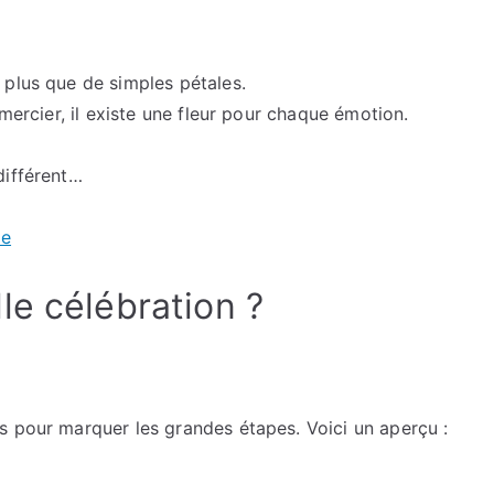
de
circonstance
 plus que de simples pétales.
emercier, il existe une fleur pour chaque émotion.
différent…
me
le célébration ?
s pour marquer les grandes étapes. Voici un aperçu :