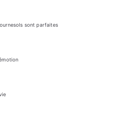
ournesols sont parfaites
 émotion
vie