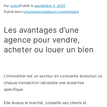
Par
qvixm
Publié le
septembre 3, 2025
sur
Publié dans
Uncategorized
Aucun commentaire
Agence
immobilière
Les avantages d’une
ou
vente
agence pour vendre,
entre
acheter ou louer un bien
particuliers
?
Quelle
option
choisir
L’immobilier est un secteur en constante évolution où
pour
chaque transaction nécessite une expertise
vendre
spécifique.
rapidement
et
au
Elle évalue le marché, conseille ses clients et
meilleur