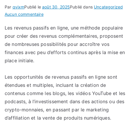
Par
qvixm
Publié le
août 30, 2025
Publié dans
Uncategorized
sur
Aucun commentaire
Maîtriser
Les revenus passifs en ligne, une méthode populaire
les
pour créer des revenus complémentaires, proposent
Revenus
Passifs
de nombreuses possibilités pour accroître vos
en
finances avec peu d’efforts continus après la mise en
Ligne
place initiale.
:
Découvrez
Les opportunités de revenus passifs en ligne sont
les
étendues et multiples, incluant la création de
Clés
contenus comme les blogs, les vidéos YouTube et les
pour
podcasts, à l’investissement dans des actions ou des
Générer
un
crypto-monnaies, en passant par le marketing
Flux
d’affiliation et la vente de produits numériques.
de
Revenus