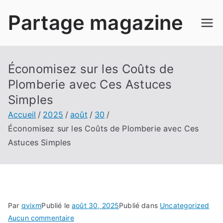
Aller
Partage magazine
au
contenu
Économisez sur les Coûts de
Plomberie avec Ces Astuces
Simples
Accueil
2025
août
30
Économisez sur les Coûts de Plomberie avec Ces
Astuces Simples
Par
qvixm
Publié le
août 30, 2025
Publié dans
Uncategorized
sur
Aucun commentaire