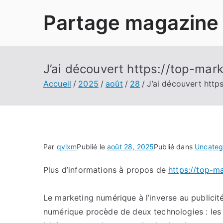
Aller
Partage magazine
au
contenu
J’ai découvert https://top-mar
Accueil
2025
août
28
J’ai découvert htt
Par
qvixm
Publié le
août 28, 2025
Publié dans
Uncateg
Plus d’informations à propos de
https://top-m
Le marketing numérique à l’inverse au publicité
numérique procède de deux technologies : les ap