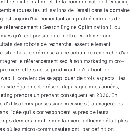
ntitée d’information et de la communication. L’emailing
emble toutes les utilisations de l’email dans le domaine
ing est aujourd’hui coïncidant aux problématiques de
c.le référencement ( Search Engine Optimization ), ou
iques qu’il est possible de mettre en place pour
sultats des robots de recherche, essentiellement
se situe haut en réponse à une action de recherche d’un
is intégrer le référencement seo à son marketing micro-
 premiers effets ne se produiront qu’au bout de
web, il convient de se appliquer de trois aspects : les
 du site.Également présent depuis quelques années,
keting prendra un prenant conséquent en 2020. En
ce d’utilisateurs possessions mensuels ) a exagéré les
ns l’idée qu’ils correspondent auprès de leurs
mps derniers montré que la micro-influence était plus
cas où les micro-communautés ont, par définition,