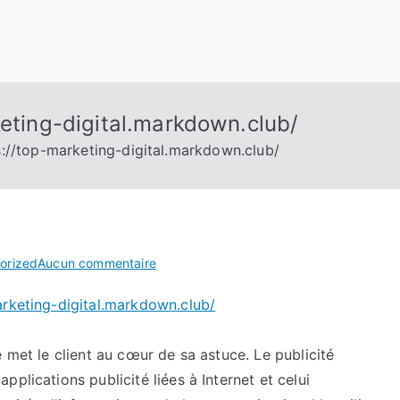
keting-digital.markdown.club/
ps://top-marketing-digital.markdown.club/
sur
orized
Aucun commentaire
J’ai
arketing-digital.markdown.club/
découvert
https://top-
marketing-
 met le client au cœur de sa astuce. Le publicité
digital.markdown.club/
plications publicité liées à Internet et celui