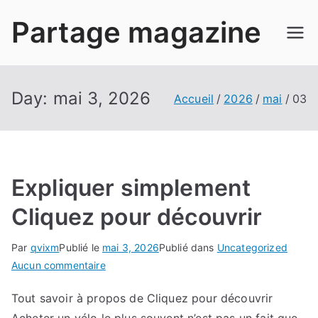
Aller
Partage magazine
au
contenu
Day:
mai 3, 2026
Accueil
2026
mai
03
Expliquer simplement
Cliquez pour découvrir
Par
qvixm
Publié le
mai 3, 2026
Publié dans
Uncategorized
sur
Aucun commentaire
Expliquer
Tout savoir à propos de Cliquez pour découvrir
simplement
Cliquez