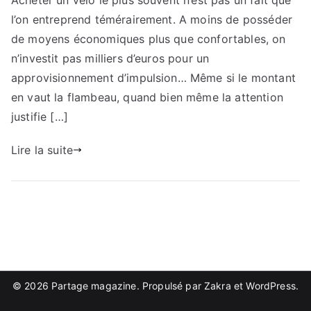
Acheter un vélo le plus souvent n’est pas un fait que
pour
l’on entreprend témérairement. A moins de posséder
découvrir
de moyens économiques plus que confortables, on
n’investit pas milliers d’euros pour un
approvisionnement d’impulsion… Même si le montant
en vaut la flambeau, quand bien même la attention
justifie […]
Lire la suite
© 2026
Partage magazine
. Propulsé par
Zakra
et
WordPress
.