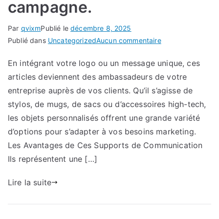
campagne.
Par
qvixm
Publié le
décembre 8, 2025
sur
Publié dans
Uncategorized
Aucun commentaire
Objets
En intégrant votre logo ou un message unique, ces
publicitaires
articles deviennent des ambassadeurs de votre
:
les
entreprise auprès de vos clients. Qu’il s’agisse de
meilleures
stylos, de mugs, de sacs ou d’accessoires high-tech,
idées
les objets personnalisés offrent une grande variété
pour
d’options pour s’adapter à vos besoins marketing.
votre
Les Avantages de Ces Supports de Communication
prochaine
Ils représentent une […]
campagne.
Lire la suite