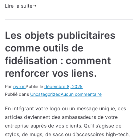
Lire la suite
Les objets publicitaires
comme outils de
fidélisation : comment
renforcer vos liens.
Par
qvixm
Publié le
décembre 8, 2025
sur
Publié dans
Uncategorized
Aucun commentaire
Les
En intégrant votre logo ou un message unique, ces
objets
articles deviennent des ambassadeurs de votre
publicitaires
comme
entreprise auprès de vos clients. Qu’il s’agisse de
outils
stylos, de mugs, de sacs ou d’accessoires high-tech,