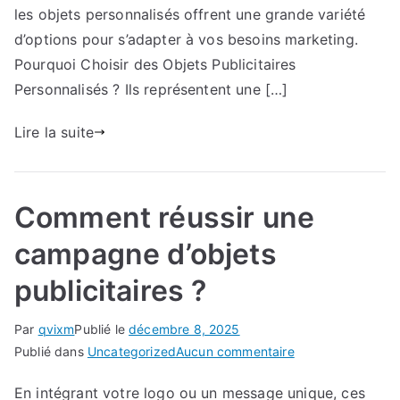
de
les objets personnalisés offrent une grande variété
fidélisation
d’options pour s’adapter à vos besoins marketing.
:
Pourquoi Choisir des Objets Publicitaires
comment
Personnalisés ? Ils représentent une […]
renforcer
vos
Lire la suite
liens.
Comment réussir une
campagne d’objets
publicitaires ?
Par
qvixm
Publié le
décembre 8, 2025
sur
Publié dans
Uncategorized
Aucun commentaire
Comment
En intégrant votre logo ou un message unique, ces
réussir