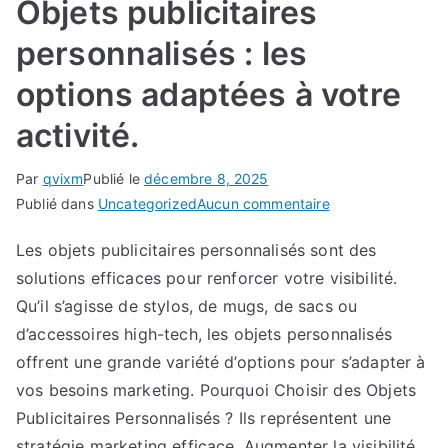
Objets publicitaires
personnalisés : les
options adaptées à votre
activité.
Par
qvixm
Publié le
décembre 8, 2025
sur
Publié dans
Uncategorized
Aucun commentaire
Objets
Les objets publicitaires personnalisés sont des
publicitaires
solutions efficaces pour renforcer votre visibilité.
personnalisés
:
Qu’il s’agisse de stylos, de mugs, de sacs ou
les
d’accessoires high-tech, les objets personnalisés
options
offrent une grande variété d’options pour s’adapter à
adaptées
vos besoins marketing. Pourquoi Choisir des Objets
à
Publicitaires Personnalisés ? Ils représentent une
votre
stratégie marketing efficace. Augmenter la visibilité