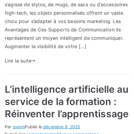
:
s’agisse de stylos, de mugs, de sacs ou d’accessoires
la
high-tech, les objets personnalisés offrent un vaste
tendance
choix pour s’adapter à vos besoins marketing. Les
durable
Avantages de Ces Supports de Communication Ils
pour
représentent un moyen intelligent de communiquer.
valoriser
Augmenter la visibilité de votre […]
votre
marque.
Lire la suite
L’intelligence artificielle au
service de la formation :
Réinventer l’apprentissage
Par
qvixm
Publié le
décembre 8, 2025
sur