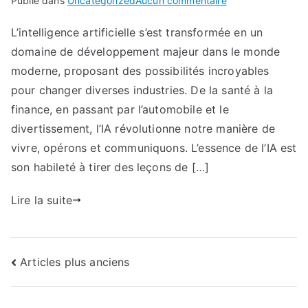
Publié dans
Uncategorized
Aucun commentaire
L’intelligence
L’intelligence artificielle s’est transformée en un
artificielle
domaine de développement majeur dans le monde
au
service
moderne, proposant des possibilités incroyables
de
pour changer diverses industries. De la santé à la
la
finance, en passant par l’automobile et le
formation
divertissement, l’IA révolutionne notre manière de
:
vivre, opérons et communiquons. L’essence de l’IA est
Réinventer
son habileté à tirer des leçons de […]
l’apprentissage
Lire la suite
Navigation
Articles plus anciens
des