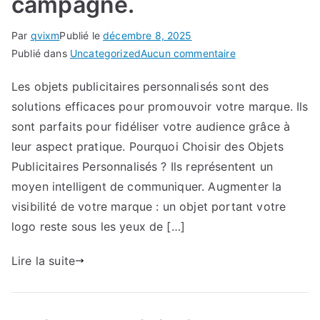
campagne.
Par
qvixm
Publié le
décembre 8, 2025
sur
Publié dans
Uncategorized
Aucun commentaire
Objets
Les objets publicitaires personnalisés sont des
publicitaires
solutions efficaces pour promouvoir votre marque. Ils
:
des
sont parfaits pour fidéliser votre audience grâce à
suggestions
leur aspect pratique. Pourquoi Choisir des Objets
inspirantes
Publicitaires Personnalisés ? Ils représentent un
pour
moyen intelligent de communiquer. Augmenter la
votre
visibilité de votre marque : un objet portant votre
prochaine
logo reste sous les yeux de […]
campagne.
Lire la suite