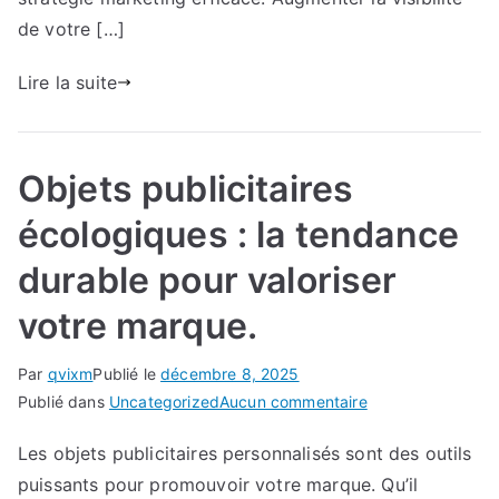
activité.
de votre […]
Lire la suite
Objets publicitaires
écologiques : la tendance
durable pour valoriser
votre marque.
Par
qvixm
Publié le
décembre 8, 2025
sur
Publié dans
Uncategorized
Aucun commentaire
Objets
Les objets publicitaires personnalisés sont des outils
publicitaires
puissants pour promouvoir votre marque. Qu’il
écologiques