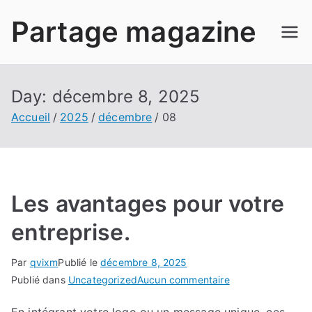
Aller
Partage magazine
au
contenu
Day:
décembre 8, 2025
Accueil
2025
décembre
08
Les avantages pour votre
entreprise.
Par
qvixm
Publié le
décembre 8, 2025
sur
Publié dans
Uncategorized
Aucun commentaire
Les