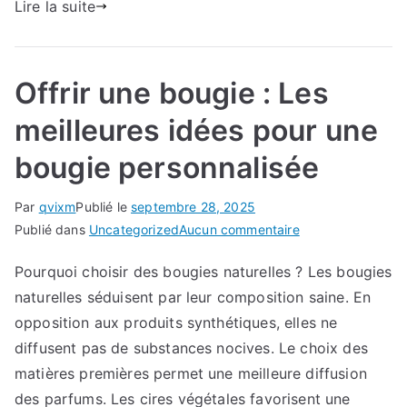
Lire la suite
bien-
être
Offrir une bougie : Les
meilleures idées pour une
bougie personnalisée
Par
qvixm
Publié le
septembre 28, 2025
sur
Publié dans
Uncategorized
Aucun commentaire
Offrir
Pourquoi choisir des bougies naturelles ? Les bougies
une
naturelles séduisent par leur composition saine. En
bougie
:
opposition aux produits synthétiques, elles ne
Les
diffusent pas de substances nocives. Le choix des
meilleures
matières premières permet une meilleure diffusion
idées
des parfums. Les cires végétales favorisent une