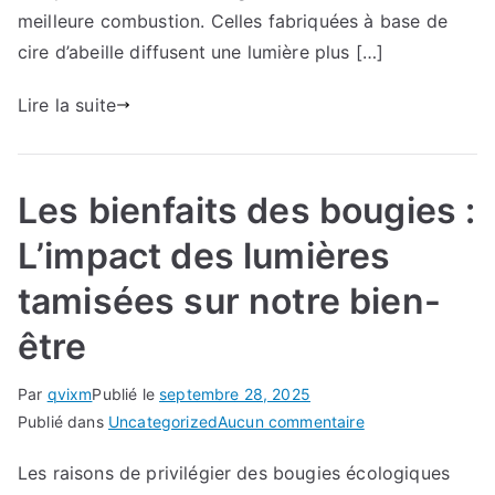
pour
meilleure combustion. Celles fabriquées à base de
une
cire d’abeille diffusent une lumière plus […]
bougie
personnalisée
Lire la suite
Les bienfaits des bougies :
L’impact des lumières
tamisées sur notre bien-
être
Par
qvixm
Publié le
septembre 28, 2025
sur
Publié dans
Uncategorized
Aucun commentaire
Les
Les raisons de privilégier des bougies écologiques
bienfaits