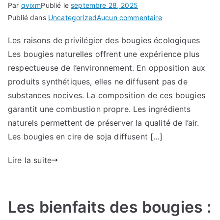
Par
qvixm
Publié le
septembre 28, 2025
sur
Publié dans
Uncategorized
Aucun commentaire
Offrir
Les raisons de privilégier des bougies écologiques
une
Les bougies naturelles offrent une expérience plus
bougie
:
respectueuse de l’environnement. En opposition aux
Comment
produits synthétiques, elles ne diffusent pas de
choisir
substances nocives. La composition de ces bougies
la
garantit une combustion propre. Les ingrédients
bougie
naturels permettent de préserver la qualité de l’air.
idéale
Les bougies en cire de soja diffusent […]
selon
les
Lire la suite
goûts
et
les
occasions
Les bienfaits des bougies :