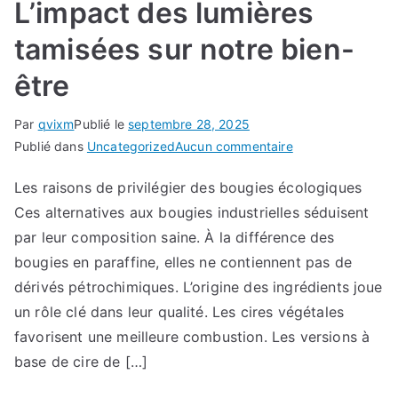
L’impact des lumières
tamisées sur notre bien-
être
Par
qvixm
Publié le
septembre 28, 2025
sur
Publié dans
Uncategorized
Aucun commentaire
Les
Les raisons de privilégier des bougies écologiques
bienfaits
Ces alternatives aux bougies industrielles séduisent
des
bougies
par leur composition saine. À la différence des
:
bougies en paraffine, elles ne contiennent pas de
L’impact
dérivés pétrochimiques. L’origine des ingrédients joue
des
un rôle clé dans leur qualité. Les cires végétales
lumières
favorisent une meilleure combustion. Les versions à
tamisées
base de cire de […]
sur
notre