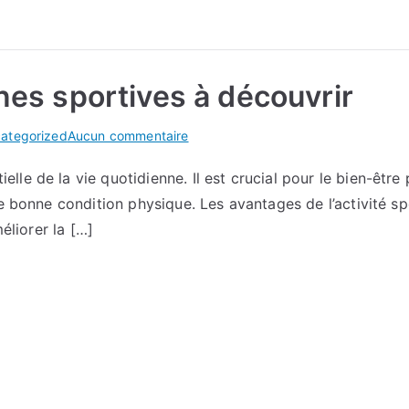
l’éducation
des
enfants
ines sportives à découvrir
sur
ategorized
Aucun commentaire
Les
le de la vie quotidienne. Il est crucial pour le bien-être
différentes
ne bonne condition physique. Les avantages de l’activité 
disciplines
sportives
éliorer la […]
à
découvrir