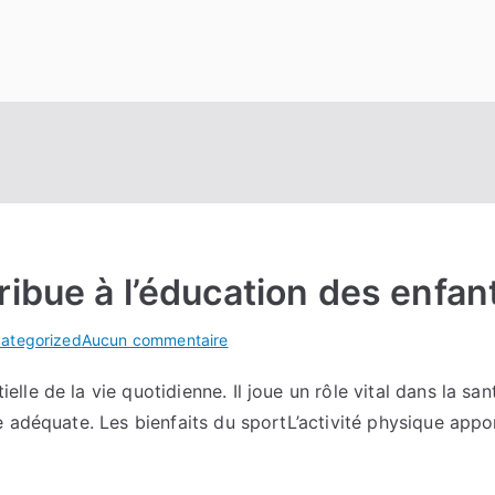
ibue à l’éducation des enfan
sur
ategorized
Aucun commentaire
Comment
e de la vie quotidienne. Il joue un rôle vital dans la san
le
 adéquate. Les bienfaits du sportL’activité physique appor
sport
contribue
à