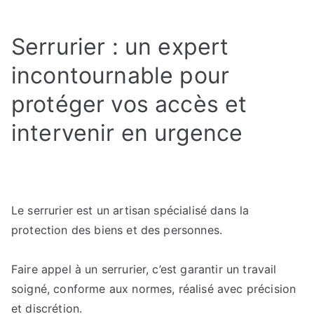
Les
avantages
Serrurier : un expert
d’une
serrure
incontournable pour
multipoints
protéger vos accès et
installée
par
intervenir en urgence
un
artisan
certifié
Le serrurier est un artisan spécialisé dans la
protection des biens et des personnes.
Faire appel à un serrurier, c’est garantir un travail
soigné, conforme aux normes, réalisé avec précision
et discrétion.