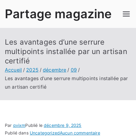
Aller
Partage magazine
au
contenu
Les avantages d’une serrure
multipoints installée par un artisan
certifié
Accueil
2025
décembre
09
Les avantages d’une serrure multipoints installée par
un artisan certifié
Par
qvixm
Publié le
décembre 9, 2025
sur
Publié dans
Uncategorized
Aucun commentaire